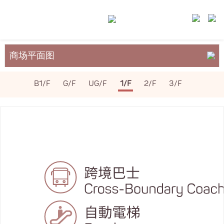
商场平面图
关于裕民坊
B1/F
G/F
UG/F
1/F
2/F
3/F
服务与设施
场地租务