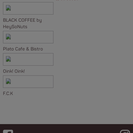
BLACK COFFEE by
HeySoNuts
Plato Cafe & Bistro
Oink! Oink!
F.C.K