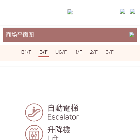
商场平面图
关于裕民坊
B1/F
G/F
UG/F
1/F
2/F
3/F
服务与设施
场地租务