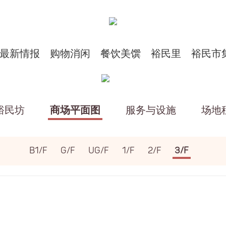
最新情报
购物消闲
餐饮美馔
裕民里
裕民市
裕民坊
商场平面图
服务与设施
场地
B1/F
G/F
UG/F
1/F
2/F
3/F