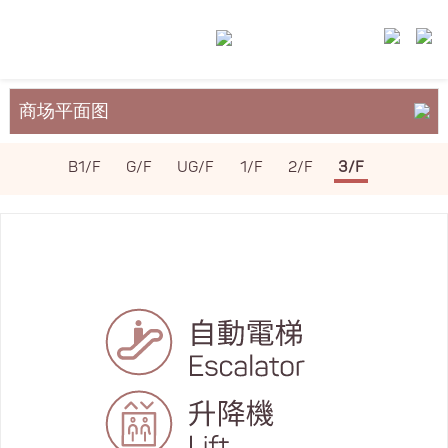
商场平面图
关于裕民坊
B1/F
G/F
UG/F
1/F
2/F
3/F
服务与设施
场地租务