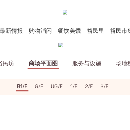
最新情报
购物消闲
餐饮美馔
裕民里
裕民市
裕民坊
商场平面图
服务与设施
场地
B1/F
G/F
UG/F
1/F
2/F
3/F