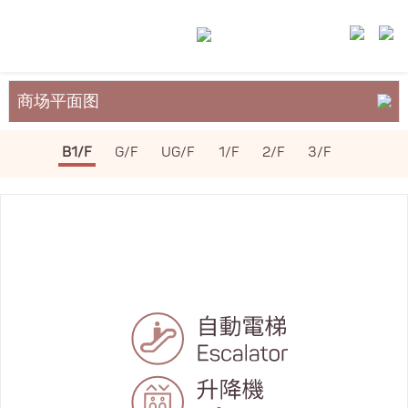
商场平面图
关于裕民坊
B1/F
G/F
UG/F
1/F
2/F
3/F
服务与设施
场地租务