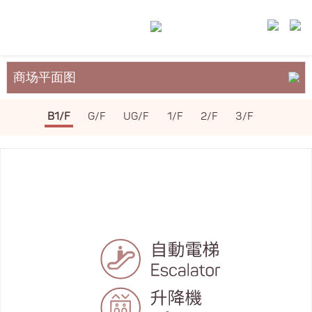
商场平面图
关于裕民坊
B1/F
G/F
UG/F
1/F
2/F
3/F
服务与设施
场地租务