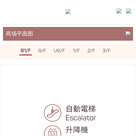
商场平面图
关于裕民坊
B1/F
G/F
UG/F
1/F
2/F
3/F
服务与设施
场地租务