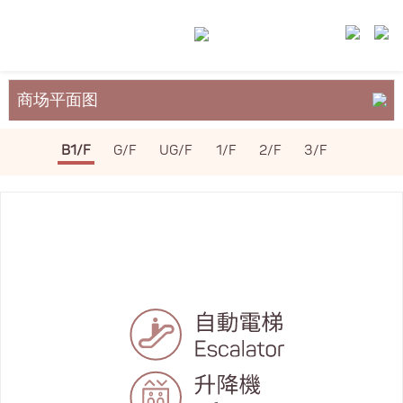
商场平面图
关于裕民坊
B1/F
G/F
UG/F
1/F
2/F
3/F
服务与设施
场地租务