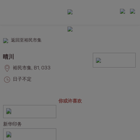
返回至裕民市集
晴川
裕民市集, B1, 033
日子不定
你或许喜欢
新华印务