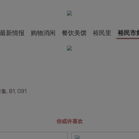
最新情报
购物消闲
餐饮美馔
裕民里
裕民市
, B1, 091
你或许喜欢