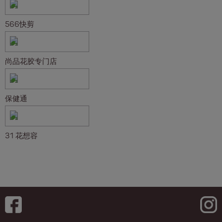
566快剪
尚品花胶专门店
保健通
31 花想容