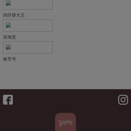
鸡仔饼大王
东海堂
春芳号