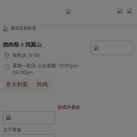
返回至裕民里
烧肉祭 x 鸡翼山
裕民坊, G, G3
星期一至日, 公众假期: 12:00pm -
09:00pm
意大利面
炸鸡
你或许喜欢
六千零食