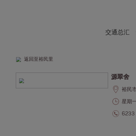
交通总汇
返回至裕民里
源翠舍
裕民市集
星期一至
6233