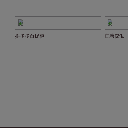
拼多多自提柜
官塘傢俬