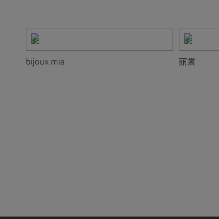
bijoux mia
丽裳