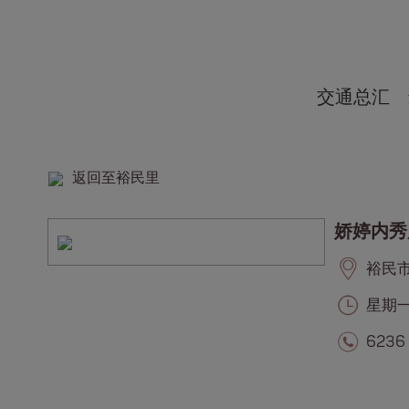
交通总汇
返回至裕民里
娇婷内秀
裕民市集
星期一至
6236