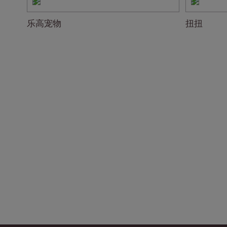
乐高宠物
扭扭