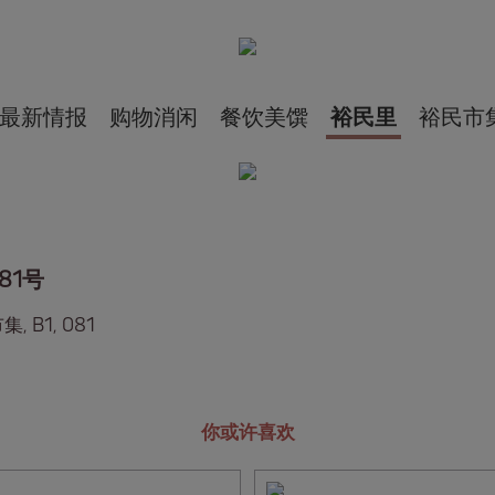
最新情报
购物消闲
餐饮美馔
裕民里
裕民市
81号
, B1, 081
你或许喜欢