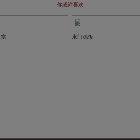
你或许喜欢
便當
水门鸡饭