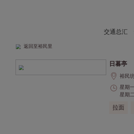
交通总汇
返回至裕民里
日暮亭
裕民坊,
星期一:
星期二至
拉面