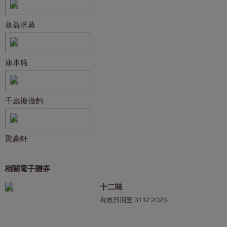
蒸益求蒸
康本膳
千歲擔擔麪
聚豪軒
相關電子贈券
十二味
有效日期至 31.12.2026