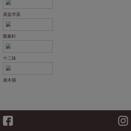
蒸益求蒸
聚豪軒
十二味
康本膳