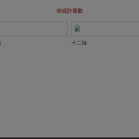
你或許喜歡
麪
十二味