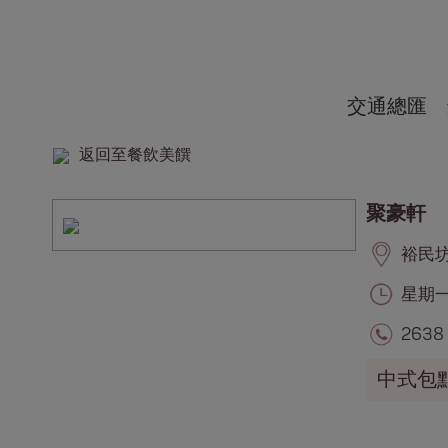
交通總匯
返回至餐飲美饌
聚豪軒
裕民坊,
星期一至
2638
中式包