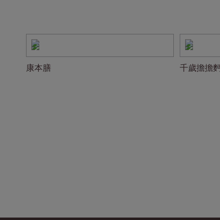
康本膳
千歲擔擔