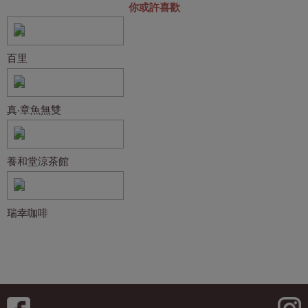
你或許喜歡
百里
真‧章魚無雙
養和堂涼茶館
瑞幸咖啡