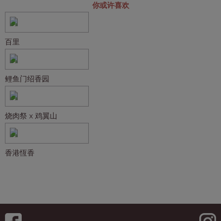
你或许喜欢
百里
鲤鱼门绍香园
烧肉祭 x 鸡翼山
香港恆香