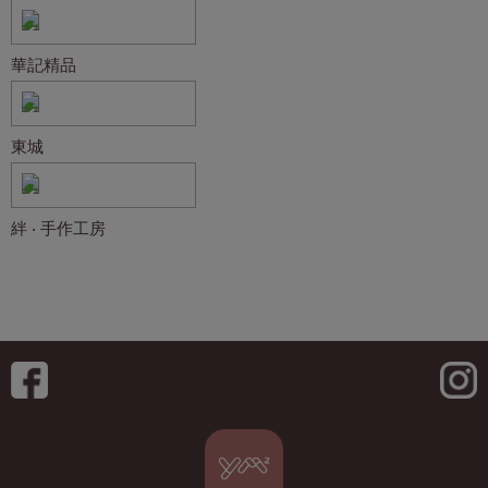
華記精品
東城
絆 ‧ 手作工房