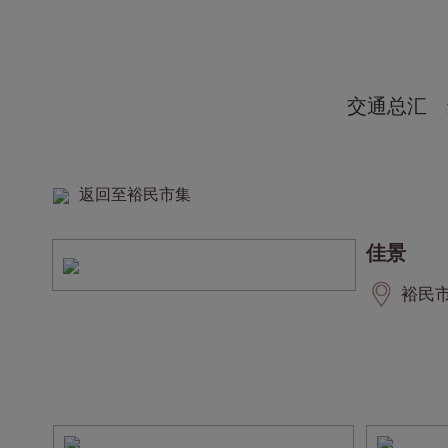
交通总汇
返回至裕民市集
佳景
裕民市集