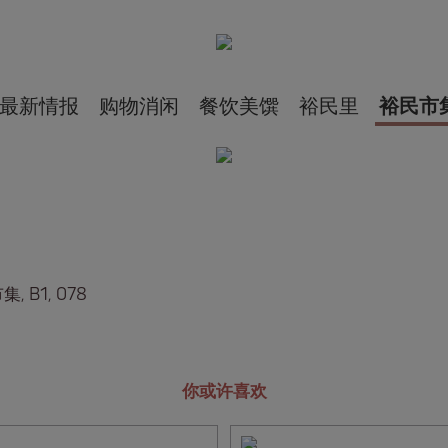
最新情报
购物消闲
餐饮美馔
裕民里
裕民市
, B1, 078
你或许喜欢