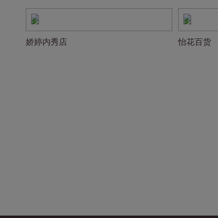
娇婷内秀店
怡花百货