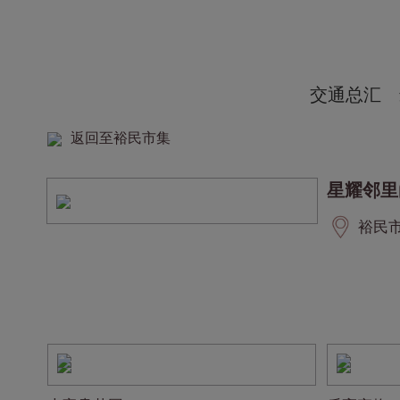
交通总汇
返回至裕民市集
星耀邻里
裕民市集