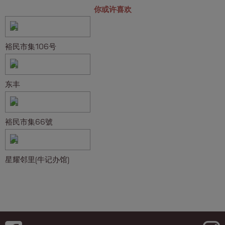
你或许喜欢
裕民市集106号
东丰
裕民市集66號
星耀邻里(牛记办馆)