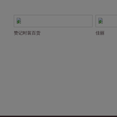
赞记时装百货
佳丽