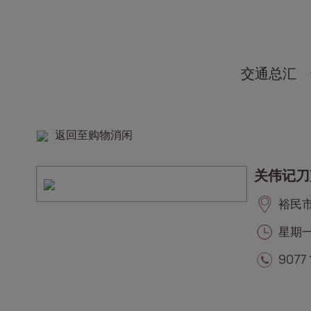
交通总汇
返回至购物消闲
关伟记刀
裕民市集
星期一至
9077 