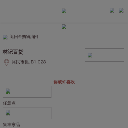
返回至购物消闲
林记百货
裕民市集, B1, 028
你或许喜欢
任意点
集丰家品