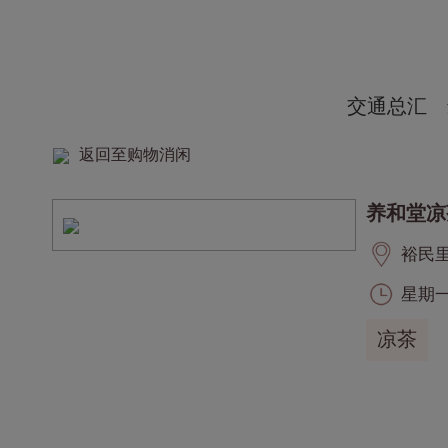
交通总汇
返回至购物消闲
养和堂凉
裕民里, 
星期一至
凉茶