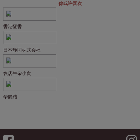
你或许喜欢
香港恆香
日本静冈株式会社
饺店牛杂小食
华御结