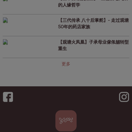
的人缘哲学
【三代传承 八十后掌舵】- 走过观塘
50年的药店家族
【观塘火凤凰】子承母业傢俬舖转型
重生
更多