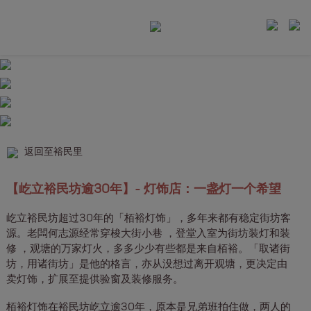
返回至裕民里
【屹立裕民坊逾30年】- 灯饰店：一盏灯一个希望
屹立裕民坊超过30年的「栢裕灯饰」，多年来都有稳定街坊客
源。老闆何志源经常穿梭大街小巷 ，登堂入室为街坊装灯和装
修 ，观塘的万家灯火，多多少少有些都是来自栢裕。「取诸街
坊，用诸街坊」是他的格言，亦从没想过离开观塘，更决定由
卖灯饰，扩展至提供验窗及装修服务。
栢裕灯饰在裕民坊屹立逾30年，原本是兄弟班拍住做，两人的