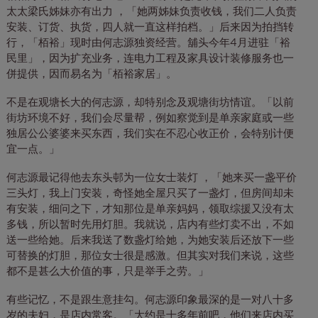
太太梁氏姊妹亦有出力 ，「她两姊妹负责收钱，我们二人负责
安装、订货、执货，四人就一直这样拍档。」后来因为拍挡转
行，「栢裕」现时由何志源独资经营。舖头今年4月进驻「裕
民里」，因为扩充业务，连电力工程及家具设计装修服务也一
併提供，因而易名为「栢裕家居」。
不是在观塘长大的何志源，却特别念及观塘街坊情谊。「以前
街坊环境不好，我们会尽量帮，例如察觉到是单亲家庭或一些
独居公公婆婆来买东西，我们实在不忍心收正价，会特别计便
宜一点。」
何志源最记得他去东头邨为一位女士装灯 ，「她来买一盏平价
三头灯，我上门安装，奇怪她全屋只买了一盏灯，但房间却未
有安装，细问之下，才知那位是单亲妈妈，领取综援又没有太
多钱，所以暂时先用灯胆。我就说，店内有些灯卖不出，不如
送一些给她。后来我送了数盏灯给她，为她安装后还放下一些
可替换的灯胆，那位女士很是感激。但其实对我们来说，这些
都不是甚么大价值的事，只是举手之劳。」
有些记忆，不是跟生意挂勾。何志源印象最深的是一对八十多
岁的夫妇，是店内常客。「大约是十多年前吧，他们来店内买