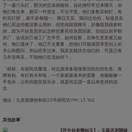
了一盏六头灯，那次的交谈很愉快，自此便经常过来聊天；但
他们每次来，都买一件货走，不论平贵。他们多数买枱灯，有
时买灯胆 ，差不多每隔一、两日又买。我问过伯伯，知道其实
他们买这些都没甚么用的，但觉得跟我聊天，好像阻我很多时
间，因为不好意思所以怎样也要买些东西回家。伯伯以前开制
衣厂，会说自己做工厂怎辛苦、如何起家，后来生意发展又如
何。他们退休了，钱已不太重要，想他们可能渴望享受别人的
关心和慰问，所以经常过来。我其实颇挂念他们的，可是已有
几年没再见，不知他们近况如何？」
「栢裕」在裕民坊重现，何志源准备迎接新旧街坊的生意。有
櫈有枱、有灯有水有电，一个家庭最基本的需要，他都能够一
手包办，让街坊能安居乐业，就是何志源一直以来坚持的信
念。
地址︰九龙观塘协和街33号裕民坊YM², L1, 1A2
其他故事
【区中自有颜如玉】- 玉器店老闆娘