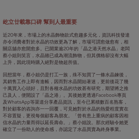
屹立廿載靠口碑 幫到人最重要
近20年來，市場上的水晶飾物款式愈趨多元化，資訊科技發達
亦令消費者對於水晶的功效更為了解，市場可謂愈做愈有，相
關店舖亦愈開愈多。已開業逾20年的「晶之港天然水晶」老闆
蔡小姐則笑言，水晶雖已成為潮流飾物，但其價格卻沒有大幅
上升，因此現時購入絕對是物超所值。
回想當年，蔡小姐仍是打工一族，殊不知買了一條水晶鍊後，
其銷售工作上即有進帳，因而對水晶開始著迷，更前後花了幾
十萬買入心頭好，且對各種水晶的功效甚有研究，期望將之推
己及人，便開設了「晶之港」。其後她更透過Facebook專頁
及WhatsApp等渠道分享產品資訊，至今已累積數百名熟客，
對於顧客的咨詢亦一一回覆，可見她對於水晶的熱愛程度實在
不容置疑，更視每個顧客為朋友。「曾有患上重病的顧客因相
信水晶的力量而得以延長壽命。」蔡小姐說。那次經驗令她更
確立了一份助人的使命感，亦認定了水晶買賣為終身事業。