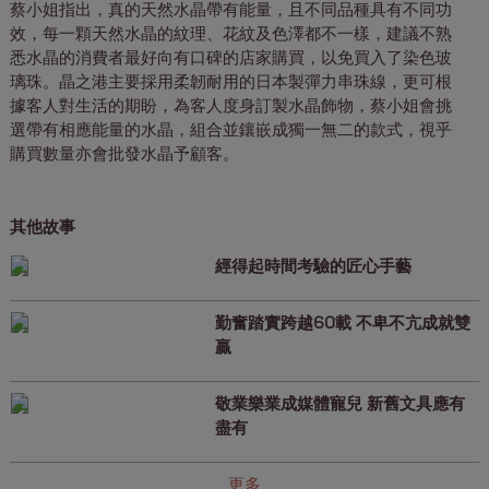
蔡小姐指出，真的天然水晶帶有能量，且不同品種具有不同功
效，每一顆天然水晶的紋理、花紋及色澤都不一樣，建議不熟
悉水晶的消費者最好向有口碑的店家購買，以免買入了染色玻
璃珠。晶之港主要採用柔韌耐用的日本製彈力串珠線，更可根
據客人對生活的期盼，為客人度身訂製水晶飾物，蔡小姐會挑
選帶有相應能量的水晶，組合並鑲嵌成獨一無二的款式，視乎
購買數量亦會批發水晶予顧客。
其他故事
經得起時間考驗的匠心手藝
勤奮踏實跨越60載 不卑不亢成就雙
贏
敬業樂業成媒體寵兒 新舊文具應有
盡有
更多