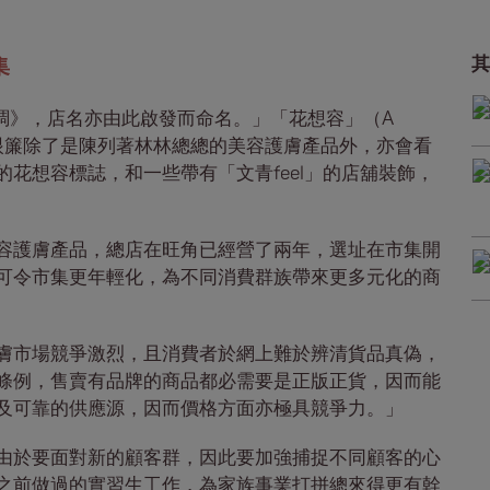
集
其
調》，店名亦由此啟發而命名。」「花想容」（A
，映入眼簾除了是陳列著林林總總的美容護膚產品外，亦會看
花想容標誌，和一些帶有「文青feel」的店舖裝飾，
容護膚產品，總店在旺角已經營了兩年，選址在市集開
可令市集更年輕化，為不同消費群族帶來更多元化的商
膚市場競爭激烈，且消費者於網上難於辨清貨品真偽，
條例，售賣有品牌的商品都必需要是正版正貨，因而能
及可靠的供應源，因而價格方面亦極具競爭力。」
由於要面對新的顧客群，因此要加強捕捉不同顧客的心
之前做過的實習生工作，為家族事業打拼總來得更有幹