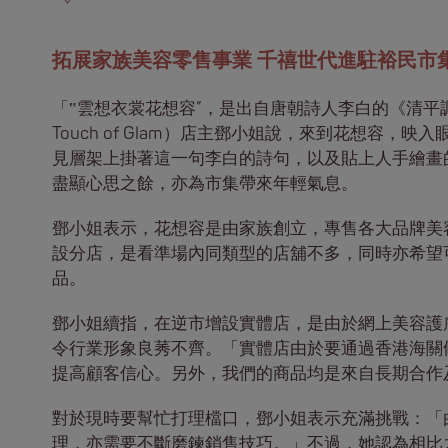
拓展家族美容零售事業 千禧世代進駐裕民市
「‟雲想衣裳花想容”，是出自唐朝詩人李白的《清平
Touch of Glam）店主鄧小姐說，來到花想容
見層架上掛著這一句李白的詩句，以及貼上人手繪畫的
盡顯心思之餘，亦為市集帶來年輕氣息。
鄧小姐表示，花想容是由家族創立，專售各大品牌美
設分店，是看準場內同類型的店舖不多，同時亦希望
品。
鄧小姐續指，在逆市增設實體店，是由於網上美容護
令行業形象良莠不齊。「實體店由於要通過香港海關
提高顧客信心。另外，我們的商品均是來自長期合作
對於現時要幫忙打理檔口，鄧小姐表示充滿挑戰：「
理，亦需要不斷磨鍊銷售技巧。」不過，她認為相比