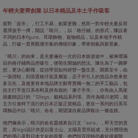
年輕夫妻齊創業 以日本精品及本土手作吸客
面對「疫市」，打工不易，創業更難，然而一對年輕夫妻反而
選擇放手一搏，開設「晴川」，以「格仔鋪」的形式，陳設著
不同的日本figure、耳環飾物、寵物精品，以及本地手作精
品，打破一貫舊觀塘市集的傳統印象，帶來朝氣與新景象。
「晴川」的由來，是夫妻倆在一次的日本旅遊途中，被琳瑯滿
目的格仔鋪商品所吸引，便萌生開舖的想法。陳生為了一圓夢
想，更決心辭職，從頭學習如何經營一盤生意。開業至今，由
一張摺枱，到添置格仔架及層架，店子所引入的貨品亦愈來愈
多元化，及後更有本地品牌主動寄賣獨一無二的手工藝品，包
括主打手造日系布料及拼布袋的「康子手作」，亦有由人馬座
插畫師設計的「12legs」貓精品系列等。而作為晴川老闆，就
主力引進時下流行的日本正版正貨精品，更在一系列的日系耳
環飾品中以「晴川」命名，期望讓自家品牌殺出一條血路。
他們倆表示，晴川的命名靈感來自日文「sora」，即天空的意
思，其logo設計亦是以富士山、太陽及雲所組成，充分體現他
們的用心及對日本文化的喜愛。他們坦言現時仍處於摸索階