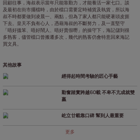
回顧往事，海叔表示當年只能靠勤力，才能養活一家七口。談
及最初在街市擺檔時，由於檔口需要定時補貨及執貨，所以海
叔不時都要做到凌晨一、兩點，但為了家人都只能硬著頭皮捱
下去。皇天不負有心人，憑藉海叔的不斷努力，及一直堅守
「唔好搵笨、唔好鬧人、唔好賣假嘢」的操守下，海記儲到很
多熟客，儘管檔口曾搬遷多次，幾代的熟客仍會特意回來海記
買文具。
其他故事
經得起時間考驗的匠心手藝
勤奮踏實跨越60載 不卑不亢成就雙
贏
屹立廿載靠口碑 幫到人最重要
更多