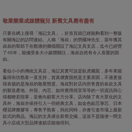
敬業樂業成媒體寵兒 新舊文具應有盡有
只要在網上搜尋「海記文具」，於首頁就已經能夠看到一整版
有關海記的訪問連結。人稱「海叔」的勞國坤先生，當年獲其
叔叔的幫助下在觀塘的攤檔開設了海記文具支店，迄今已經營
了46年，能備受各大小媒體關注，海叔自然有令人喜愛的因
由。
看似小小的傳統文具店，海記其實可說是臥虎藏龍，多年來能
贏得街坊熟客一直支持，貨真價實固然是主要原因，不過更值
得表揚的是海叔的敬業態度。海叔對於店內所售賣的各款文具
的製造產地、外殼、內芯、如何應用得宜等等的一切資訊與心
得都瞭若指掌，並會向顧客大方分享。店內除了有大眾化的文
具外，海叔亦保持引入一些經典文具，如金色鉛芯筆芯、日本
櫻花牌擦膠等，專售予熟客，與此同時，亦會引進市場上最新
款式的商品。海記的文具揉合新舊交織，這並不是隨便一間文
具小店或大型品牌連鎖店能做得到。