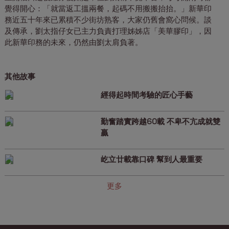
覺得開心：「就當返工搵兩餐，起碼不用搬搬抬抬。」新華印
務近五十年來已累積不少街坊熟客，大家仍舊會窩心問候。談
及傳承，劉太指仔女已主力負責打理姊姊店「美華膠印」，因
此新華印務的未來，仍然由劉太肩負著。
其他故事
經得起時間考驗的匠心手藝
勤奮踏實跨越60載 不卑不亢成就雙
贏
屹立廿載靠口碑 幫到人最重要
更多