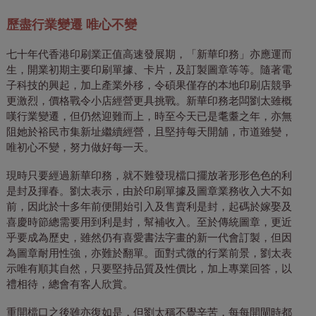
歷盡行業變遷 唯心不變
七十年代香港印刷業正值高速發展期，「新華印務」亦應運而
生，開業初期主要印刷單據、卡片，及訂製圖章等等。隨著電
子科技的興起，加上產業外移，令碩果僅存的本地印刷店競爭
更激烈，價格戰令小店經營更具挑戰。新華印務老闆劉太雖概
嘆行業變遷，但仍然迎難而上，時至今天已是耄耋之年，亦無
阻她於裕民市集新址繼續經營，且堅持每天開舖，市道雖變，
唯初心不變，努力做好每一天。
現時只要經過新華印務，就不難發現檔口擺放著形形色色的利
是封及揮春。劉太表示，由於印刷單據及圖章業務收入大不如
前，因此於十多年前便開始引入及售賣利是封，起碼於嫁娶及
喜慶時節總需要用到利是封，幫補收入。至於傳統圖章，更近
乎要成為歷史，雖然仍有喜愛書法字畫的新一代會訂製，但因
為圖章耐用性強，亦難於翻單。面對式微的行業前景，劉太表
示唯有順其自然，只要堅持品質及性價比，加上專業回答，以
禮相待，總會有客人欣賞。
重開檔口之後雖亦復如是，但劉太稱不覺辛苦，每每開閘時都